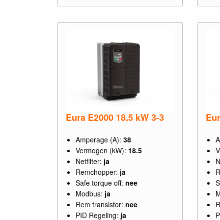
Eura E2000 18.5 kW 3-3
Eur
Amperage (A):
38
A
Vermogen (kW):
18.5
V
Netfilter:
ja
N
Remchopper:
ja
R
Safe torque off:
nee
S
Modbus:
ja
M
Rem transistor:
nee
R
PID Regeling:
ja
P