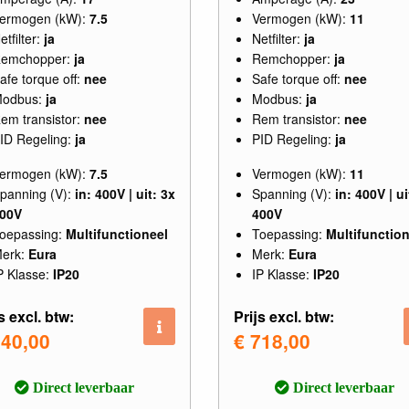
ermogen (kW):
7.5
Vermogen (kW):
11
etfilter:
ja
Netfilter:
ja
emchopper:
ja
Remchopper:
ja
afe torque off:
nee
Safe torque off:
nee
odbus:
ja
Modbus:
ja
em transistor:
nee
Rem transistor:
nee
ID Regeling:
ja
PID Regeling:
ja
ermogen (kW):
7.5
Vermogen (kW):
11
panning (V):
in: 400V | uit: 3x
Spanning (V):
in: 400V | ui
00V
400V
oepassing:
Multifunctioneel
Toepassing:
Multifunction
erk:
Eura
Merk:
Eura
P Klasse:
IP20
IP Klasse:
IP20
s excl. btw:
Prijs excl. btw:
540,00
€ 718,00
Direct leverbaar
Direct leverbaar