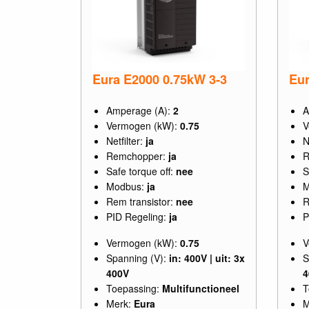
Eura E2000 0.75kW 3-3
Eur
Amperage (A):
2
A
Vermogen (kW):
0.75
V
Netfilter:
ja
N
Remchopper:
ja
R
Safe torque off:
nee
S
Modbus:
ja
M
Rem transistor:
nee
R
PID Regeling:
ja
P
Vermogen (kW):
0.75
V
Spanning (V):
in: 400V | uit: 3x
S
400V
4
Toepassing:
Multifunctioneel
T
Merk:
Eura
M