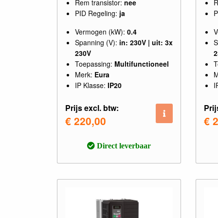
Rem transistor:
nee
R
PID Regeling:
ja
P
Vermogen (kW):
0.4
V
Spanning (V):
in: 230V | uit: 3x
S
230V
2
Toepassing:
Multifunctioneel
T
Merk:
Eura
M
IP Klasse:
IP20
I
Prijs excl. btw:
Prij
€ 220,00
€ 
Direct leverbaar