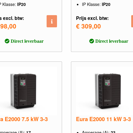
P Klasse:
IP20
IP Klasse:
IP20
s excl. btw:
Prijs excl. btw:
298,00
€ 309,00
Direct leverbaar
Direct leverbaar
a E2000 7.5 kW 3-3
Eura E2000 11 kW 3-3
mperage (A):
17
Amperage (A):
23