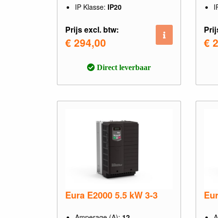
IP Klasse:
IP20
I
Prijs excl. btw:
Prij
€ 294,00
€ 
Direct leverbaar
Eura E2000 5.5 kW 3-3
Eur
Amperage (A):
12
A