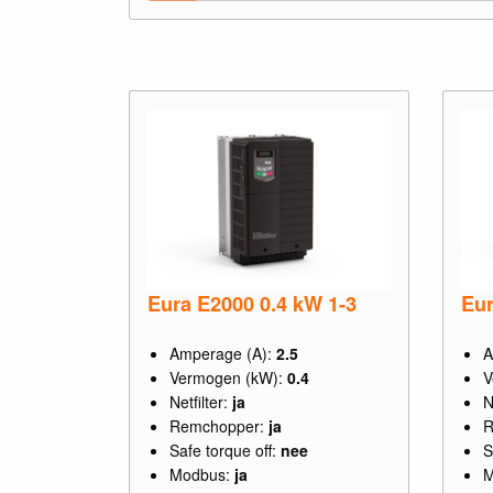
Eura E2000 0.4 kW 1-3
Eur
Amperage (A):
2.5
A
Vermogen (kW):
0.4
V
Netfilter:
ja
N
Remchopper:
ja
R
Safe torque off:
nee
S
Modbus:
ja
M