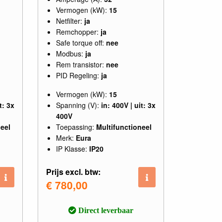
Vermogen (kW):
15
Netfilter:
ja
Remchopper:
ja
Safe torque off:
nee
Modbus:
ja
Rem transistor:
nee
PID Regeling:
ja
Vermogen (kW):
15
t: 3x
Spanning (V):
in: 400V | uit: 3x
400V
eel
Toepassing:
Multifunctioneel
Merk:
Eura
IP Klasse:
IP20
Prijs excl. btw:
€ 780,00
Direct leverbaar