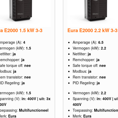
a E2000 1.5 kW 3-3
Eura E2000 2.2 kW 3-3
mperage (A):
4
Amperage (A):
6.5
ermogen (kW):
1.5
Vermogen (kW):
2.2
etfilter:
ja
Netfilter:
ja
emchopper:
ja
Remchopper:
ja
afe torque off:
nee
Safe torque off:
nee
odbus:
ja
Modbus:
ja
em transistor:
nee
Rem transistor:
nee
ID Regeling:
ja
PID Regeling:
ja
ermogen (kW):
1.5
Vermogen (kW):
2.2
panning (V):
in: 400V | uit: 3x
Spanning (V):
in: 400V | ui
00V
400V
oepassing:
Multifunctioneel
Toepassing:
Multifunction
erk:
Eura
Merk:
Eura