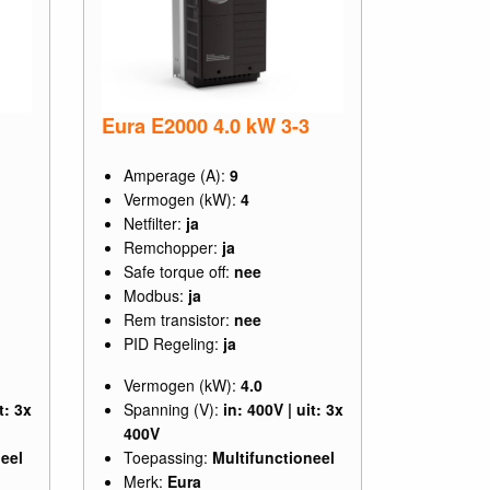
Eura E2000 4.0 kW 3-3
Amperage (A):
9
Vermogen (kW):
4
Netfilter:
ja
Remchopper:
ja
Safe torque off:
nee
Modbus:
ja
Rem transistor:
nee
PID Regeling:
ja
Vermogen (kW):
4.0
t: 3x
Spanning (V):
in: 400V | uit: 3x
400V
eel
Toepassing:
Multifunctioneel
Merk:
Eura