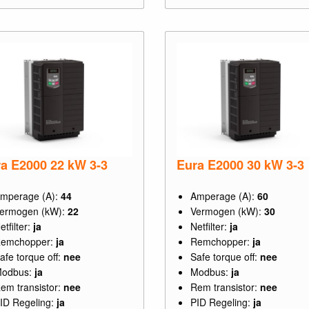
a E2000 22 kW 3-3
Eura E2000 30 kW 3-3
mperage (A):
44
Amperage (A):
60
ermogen (kW):
22
Vermogen (kW):
30
etfilter:
ja
Netfilter:
ja
emchopper:
ja
Remchopper:
ja
afe torque off:
nee
Safe torque off:
nee
odbus:
ja
Modbus:
ja
em transistor:
nee
Rem transistor:
nee
ID Regeling:
ja
PID Regeling:
ja