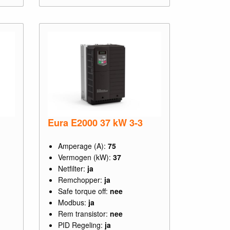
Eura E2000 37 kW 3-3
Amperage (A):
75
Vermogen (kW):
37
Netfilter:
ja
Remchopper:
ja
Safe torque off:
nee
Modbus:
ja
Rem transistor:
nee
PID Regeling:
ja