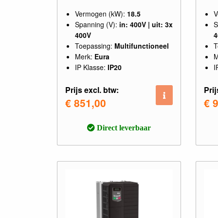
Vermogen (kW):
18.5
V
Spanning (V):
in: 400V | uit: 3x
S
400V
4
Toepassing:
Multifunctioneel
T
Merk:
Eura
M
IP Klasse:
IP20
I
Prijs excl. btw:
Prij
€ 851,00
€ 
Direct leverbaar