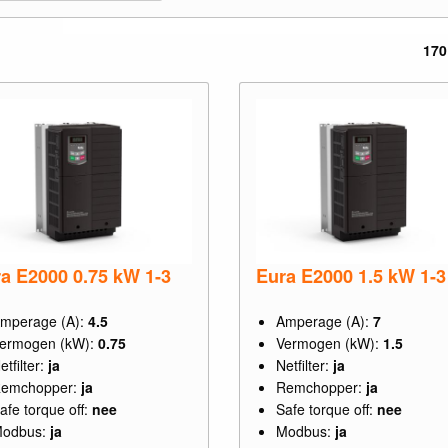
170
a E2000 0.75 kW 1-3
Eura E2000 1.5 kW 1-3
mperage (A):
4.5
Amperage (A):
7
ermogen (kW):
0.75
Vermogen (kW):
1.5
etfilter:
ja
Netfilter:
ja
emchopper:
ja
Remchopper:
ja
afe torque off:
nee
Safe torque off:
nee
odbus:
ja
Modbus:
ja