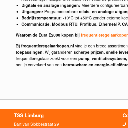
Digitale en analoge ingangen:
Meerdere configureerbare
Uitgangen:
Programmeerbare
relais- en analoge uitga
Bedrijfstemperatuur:
-10°C tot +50°C zonder externe koe
Communicatie:
Modbus RTU, Profibus, Ethernet/IP, C
Waarom de Eura E2000 kopen bij
frequentieregelaarkopen
Bij
frequentieregelaarkopen.nl
vind je een breed assortime
toepassingen
. Wij garanderen
scherpe prijzen, snelle lev
frequentieregelaar zoekt voor een
pomp, ventilatiesysteem,
ben je verzekerd van een
betrouwbare en energie-efficiënt
TSS Limburg
Co
Bart van Slobbestraat 29