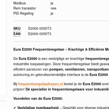
Modbus
ja
Rem transistor
nee
PID Regeling
ja
SKU
E2000-0055T3
EAN
E2000-0055T3
Eura E2000 Frequentieregelaar – Krachtige & Efficiënte M
De
Eura E2000
is een veelzijdige en krachtige
frequentierege
industriële toepassingen. Deze frequentieregelaar biedt geava
efficiënt aansturen van
pompen, ventilatoren, transportba
autotuning en gebruiksvriendelijke interface is de
Eura E2000
Bij
frequentieregelaarkopen.nl
bestel je de
Eura E2000
snel
prijzen!
Dé specialist in frequentieregelaars voor industri
Voordelen van de Eura E2000:
✔
Veelzijdige inzetbaarheid
– Geschikt voor diverse industr