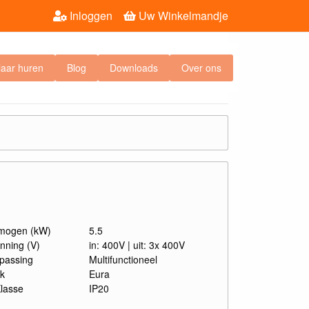
Inloggen
Uw Winkelmandje
laar huren
Blog
Downloads
Over ons
mogen (kW)
5.5
nning (V)
in: 400V | uit: 3x 400V
passing
Multifunctioneel
k
Eura
Klasse
IP20