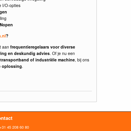
 I/O-opties
ngen
ling
ANopen
.nl
?
nt aan
frequentieregelaars voor diverse
ering en deskundig advies
. Of je nu een
 transportband of industriële machine
, bij ons
e oplossing
.
ntact
+31 45 208 60 80