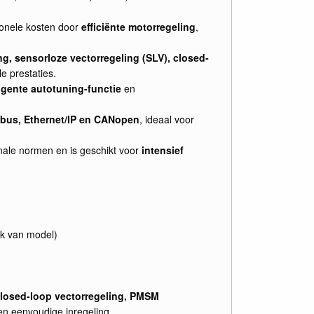
ionele kosten door
efficiënte motorregeling
,
ing, sensorloze vectorregeling (SLV), closed-
e prestaties.
ligente autotuning-functie
en
bus, Ethernet/IP en CANopen
, ideaal voor
nale normen en is geschikt voor
intensief
jk van model)
 closed-loop vectorregeling, PMSM
 en eenvoudige inregeling