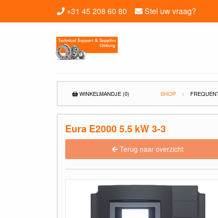
+31 45 208 60 80
Stel uw vraag?
WINKELMANDJE (0)
SHOP
FREQUEN
Eura E2000 5.5 kW 3-3
Terug naar overzicht