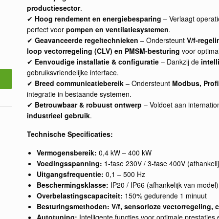
productiesector
.
✔
Hoog rendement en energiebesparing
– Verlaagt operat
perfect voor
pompen en ventilatiesystemen
.
✔
Geavanceerde regeltechnieken
– Ondersteunt
V/f-regel
loop vectorregeling (CLV) en PMSM-besturing
voor optimal
✔
Eenvoudige installatie & configuratie
– Dankzij de
intel
gebruiksvriendelijke interface.
✔
Breed communicatiebereik
– Ondersteunt
Modbus, Profi
integratie in bestaande systemen.
✔
Betrouwbaar & robuust ontwerp
– Voldoet aan internatio
industrieel gebruik
.
Technische Specificaties:
Vermogensbereik:
0,4 kW – 400 kW
Voedingsspanning:
1-fase 230V / 3-fase 400V (afhankeli
Uitgangsfrequentie:
0,1 – 500 Hz
Beschermingsklasse:
IP20 / IP66 (afhankelijk van model)
Overbelastingscapaciteit:
150% gedurende 1 minuut
Besturingsmethoden:
V/f, sensorloze vectorregeling,
Autotuning:
Intelligente functies voor optimale prestaties