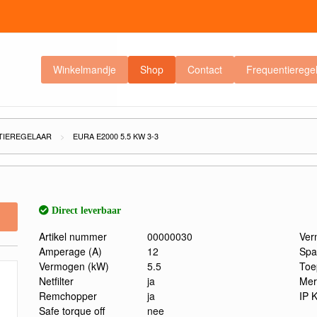
Winkelmandje
Shop
Contact
Frequentierege
TIEREGELAAR
EURA E2000 5.5 KW 3-3
Direct leverbaar
Artikel nummer
00000030
Ver
Amperage (A)
12
Spa
Vermogen (kW)
5.5
Toe
Netfilter
ja
Mer
Remchopper
ja
IP 
Safe torque off
nee