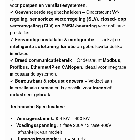
voor
pompen en ventilatiesystemen
.
✔
Geavanceerde regeltechnieken
– Ondersteunt
V/f-
regeling, sensorloze vectorregeling (SLV), closed-loop
vectorregeling (CLV) en PMSM-besturing
voor optimale
prestaties.
✔
Eenvoudige installatie & configuratie
– Dankzij de
intelligente autotuning-functie
en gebruiksvriendelijke
interface.
✔
Breed communicatiebereik
– Ondersteunt
Modbus,
Profibus, Ethernet/IP en CANopen
, ideaal voor integratie
in bestaande systemen.
✔
Betrouwbaar & robuust ontwerp
– Voldoet aan
internationale normen en is geschikt voor
intensief
industrieel gebruik
.
Technische Specificaties:
Vermogensbereik:
0,4 kW – 400 kW
Voedingsspanning:
1-fase 230V / 3-fase 400V
(afhankelijk van model)
Uitgangsfrequentie:
0,1 – 500 Hz