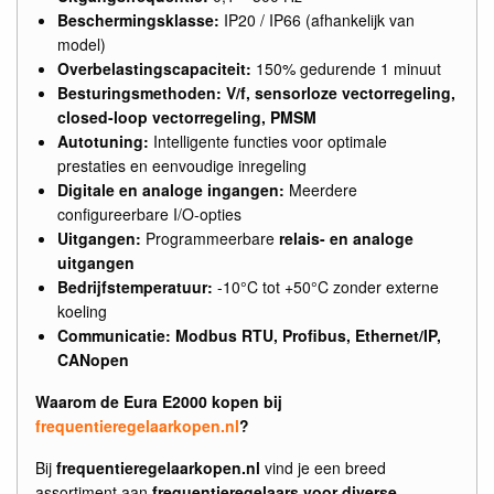
Beschermingsklasse:
IP20 / IP66 (afhankelijk van
model)
Overbelastingscapaciteit:
150% gedurende 1 minuut
Besturingsmethoden:
V/f, sensorloze vectorregeling,
closed-loop vectorregeling, PMSM
Autotuning:
Intelligente functies voor optimale
prestaties en eenvoudige inregeling
Digitale en analoge ingangen:
Meerdere
configureerbare I/O-opties
Uitgangen:
Programmeerbare
relais- en analoge
uitgangen
Bedrijfstemperatuur:
-10°C tot +50°C zonder externe
koeling
Communicatie:
Modbus RTU, Profibus, Ethernet/IP,
CANopen
Waarom de Eura E2000 kopen bij
frequentieregelaarkopen.nl
?
Bij
frequentieregelaarkopen.nl
vind je een breed
assortiment aan
frequentieregelaars voor diverse