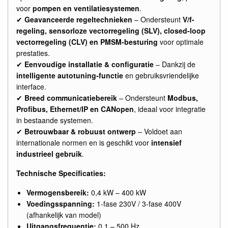
voor
pompen en ventilatiesystemen
.
✔
Geavanceerde regeltechnieken
– Ondersteunt
V/f-
regeling, sensorloze vectorregeling (SLV), closed-loop
vectorregeling (CLV) en PMSM-besturing
voor optimale
prestaties.
✔
Eenvoudige installatie & configuratie
– Dankzij de
intelligente autotuning-functie
en gebruiksvriendelijke
interface.
✔
Breed communicatiebereik
– Ondersteunt
Modbus,
Profibus, Ethernet/IP en CANopen
, ideaal voor integratie
in bestaande systemen.
✔
Betrouwbaar & robuust ontwerp
– Voldoet aan
internationale normen en is geschikt voor
intensief
industrieel gebruik
.
Technische Specificaties:
Vermogensbereik:
0,4 kW – 400 kW
Voedingsspanning:
1-fase 230V / 3-fase 400V
(afhankelijk van model)
Uitgangsfrequentie:
0,1 – 500 Hz