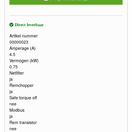
Direct leverbaar
Artikel nummer
00000023
Amperage (A)
4.5
Vermogen (kW)
0.75
Netfilter
ja
Remchopper
ja
Safe torque off
nee
Modbus
ja
Rem transistor
nee