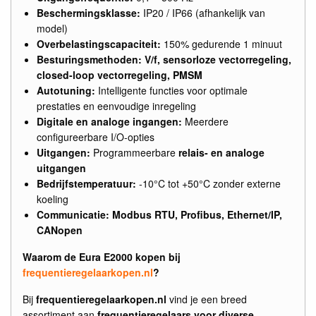
Beschermingsklasse:
IP20 / IP66 (afhankelijk van
model)
Overbelastingscapaciteit:
150% gedurende 1 minuut
Besturingsmethoden:
V/f, sensorloze vectorregeling,
closed-loop vectorregeling, PMSM
Autotuning:
Intelligente functies voor optimale
prestaties en eenvoudige inregeling
Digitale en analoge ingangen:
Meerdere
configureerbare I/O-opties
Uitgangen:
Programmeerbare
relais- en analoge
uitgangen
Bedrijfstemperatuur:
-10°C tot +50°C zonder externe
koeling
Communicatie:
Modbus RTU, Profibus, Ethernet/IP,
CANopen
Waarom de Eura E2000 kopen bij
frequentieregelaarkopen.nl
?
Bij
frequentieregelaarkopen.nl
vind je een breed
assortiment aan
frequentieregelaars voor diverse