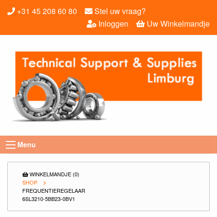
+31 45 208 60 80
Stel uw vraag?
Inloggen
Uw Winkelmandje
Menu
WINKELMANDJE (0)
SHOP
FREQUENTIEREGELAAR
6SL3210-5BB23-0BV1