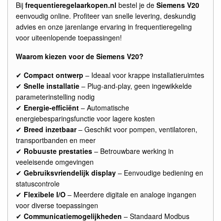
Bij
frequentieregelaarkopen.nl
bestel je de
Siemens V20
eenvoudig online. Profiteer van snelle levering, deskundig
advies en onze jarenlange ervaring in frequentieregeling
voor uiteenlopende toepassingen!
Waarom kiezen voor de Siemens V20?
✔
Compact ontwerp
– Ideaal voor krappe installatieruimtes
✔
Snelle installatie
– Plug-and-play, geen ingewikkelde
parameterinstelling nodig
✔
Energie-efficiënt
– Automatische
energiebesparingsfunctie voor lagere kosten
✔
Breed inzetbaar
– Geschikt voor pompen, ventilatoren,
transportbanden en meer
✔
Robuuste prestaties
– Betrouwbare werking in
veeleisende omgevingen
✔
Gebruiksvriendelijk display
– Eenvoudige bediening en
statuscontrole
✔
Flexibele I/O
– Meerdere digitale en analoge ingangen
voor diverse toepassingen
✔
Communicatiemogelijkheden
– Standaard Modbus