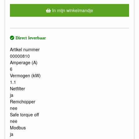
In mijn winkelmandje
Direct leverbaar
Artikel nummer
00000810
Amperage (A)
6
Vermogen (kW)
1.1
Netfilter
ja
Remchopper
nee
Safe torque off
nee
Modbus
ja