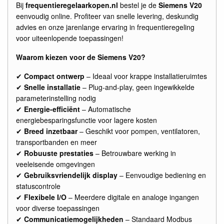
Bij
frequentieregelaarkopen.nl
bestel je de
Siemens V20
eenvoudig online. Profiteer van snelle levering, deskundig
advies en onze jarenlange ervaring in frequentieregeling
voor uiteenlopende toepassingen!
Waarom kiezen voor de Siemens V20?
✔
Compact ontwerp
– Ideaal voor krappe installatieruimtes
✔
Snelle installatie
– Plug-and-play, geen ingewikkelde
parameterinstelling nodig
✔
Energie-efficiënt
– Automatische
energiebesparingsfunctie voor lagere kosten
✔
Breed inzetbaar
– Geschikt voor pompen, ventilatoren,
transportbanden en meer
✔
Robuuste prestaties
– Betrouwbare werking in
veeleisende omgevingen
✔
Gebruiksvriendelijk display
– Eenvoudige bediening en
statuscontrole
✔
Flexibele I/O
– Meerdere digitale en analoge ingangen
voor diverse toepassingen
✔
Communicatiemogelijkheden
– Standaard Modbus