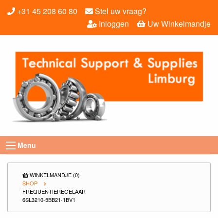
+31 45 208 60 80
Stel uw vraag?
Inloggen
Uw Winkelmandje
Menu
WINKELMANDJE (0)
SHOP
FREQUENTIEREGELAAR
6SL3210-5BB21-1BV1