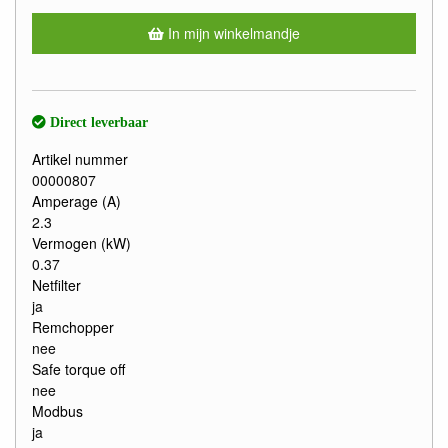
In mijn winkelmandje
Direct leverbaar
Artikel nummer
00000807
Amperage (A)
2.3
Vermogen (kW)
0.37
Netfilter
ja
Remchopper
nee
Safe torque off
nee
Modbus
ja