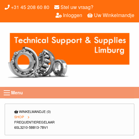
+31 45 208 60 80
Stel uw vraag?
Inloggen
Uw Winkelmandje
Menu
WINKELMANDJE (0)
SHOP
FREQUENTIEREGELAAR
6SL3210-5BB13-7BV1