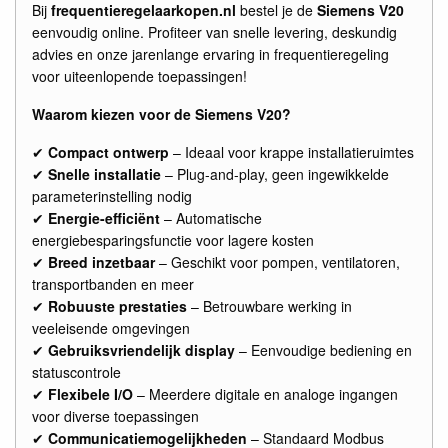
Bij
frequentieregelaarkopen.nl
bestel je de
Siemens V20
eenvoudig online. Profiteer van snelle levering, deskundig
advies en onze jarenlange ervaring in frequentieregeling
voor uiteenlopende toepassingen!
Waarom kiezen voor de Siemens V20?
✔
Compact ontwerp
– Ideaal voor krappe installatieruimtes
✔
Snelle installatie
– Plug-and-play, geen ingewikkelde
parameterinstelling nodig
✔
Energie-efficiënt
– Automatische
energiebesparingsfunctie voor lagere kosten
✔
Breed inzetbaar
– Geschikt voor pompen, ventilatoren,
transportbanden en meer
✔
Robuuste prestaties
– Betrouwbare werking in
veeleisende omgevingen
✔
Gebruiksvriendelijk display
– Eenvoudige bediening en
statuscontrole
✔
Flexibele I/O
– Meerdere digitale en analoge ingangen
voor diverse toepassingen
✔
Communicatiemogelijkheden
– Standaard Modbus