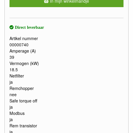
In mijn winkelmandje
Direct leverbaar
Artikel nummer
00000740
Amperage (A)
39
Vermogen (kW)
18.5
Netfilter
ja
Remchopper
nee
Safe torque off
ja
Modbus
ja
Rem transistor
ja