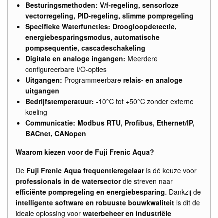
Besturingsmethoden:
V/f-regeling, sensorloze
vectorregeling, PID-regeling, slimme pompregeling
Specifieke Waterfuncties:
Droogloopdetectie,
energiebesparingsmodus, automatische
pompsequentie, cascadeschakeling
Digitale en analoge ingangen:
Meerdere
configureerbare I/O-opties
Uitgangen:
Programmeerbare
relais- en analoge
uitgangen
Bedrijfstemperatuur:
-10°C tot +50°C zonder externe
koeling
Communicatie:
Modbus RTU, Profibus, Ethernet/IP,
BACnet, CANopen
Waarom kiezen voor de Fuji Frenic Aqua?
De
Fuji Frenic Aqua frequentieregelaar
is dé keuze voor
professionals in de watersector
die streven naar
efficiënte pompregeling en energiebesparing
. Dankzij de
intelligente software en robuuste bouwkwaliteit
is dit de
ideale oplossing voor
waterbeheer en industriële