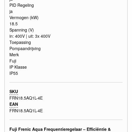
PID Regeling
ja
Vermogen (kW)
18.5
Spanning (V)
in: 400V | uit: 3x 400V
Toepassing
Pompaandrijving
Merk
Fuji
IP Klasse
IP55
SKU
FRN18.5AQ1L-4E
EAN
FRN18.5AQ1L-4E
Fuji Frenic Aqua Frequentieregelaar – Efficiëntie &