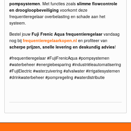
pompsystemen
. Met functies zoals
slimme flowcontrole
en droogloopbeveiliging
voorkomt deze
frequentieregelaar overbelasting en schade aan het
systeem.
Bestel jouw
Fuji Frenic Aqua frequentieregelaar
vandaag
nog bij
frequentieregelaarkopen.nl
en profiteer van
scherpe prijzen, snelle levering en deskundig advies
!
#frequentieregelaar #FujiFrenicAqua #pompsystemen
#waterbeheer #energiebesparing #industriëleautomatisering
#FujiElectric #waterzuivering #afvalwater #irrigatiesystemen
#drinkwaterbeheer #pompregeling #waterdistributie