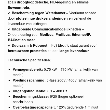
zoals
droogloopdetectie, PID-regeling en slimme
flowcontrole
.
✔
Bescherming tegen Waterhamer
– Voorkomt schade
door
plotselinge drukveranderingen
en verlengt de
levensduur van leidingen.
✔
Uitgebreide Communicatiemogelijkheden
–
Ondersteuning voor
Modbus, Profibus, Ethernet/IP,
BACnet en meer
.
✔
Duurzaam & Robuust
– Fuji Electric staat garant voor
betrouwbare prestaties
en een
lange levensduur
.
Technische Specificaties:
Vermogensbereik:
0,75 kW – 710 kW (afhankelijk van
model)
Voedingsspanning:
3-fase 200V / 400V (afhankelijk van
model)
Uitgangsfrequentie:
0,1 – 400 Hz
Beschermingsklasse:
IP20 (hoger optioneel
beschikbaar)
Overbelastingscapaciteit:
120% gedurende 1 minuut