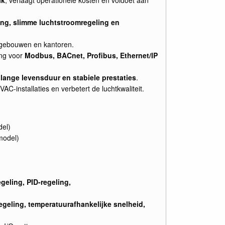
ing, slimme luchtstroomregeling en
gebouwen en kantoren.
ng voor
Modbus, BACnet, Profibus, Ethernet/IP
r
lange levensduur en stabiele prestaties
.
C-installaties en verbetert de luchtkwaliteit.
del)
model)
)
egeling, PID-regeling,
geling, temperatuurafhankelijke snelheid,