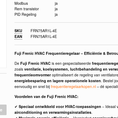
Modbus
ja
Rem transistor
ja
PID Regeling
ja
SKU
FRN75AR1L-4E
EAN
FRN75AR1L-4E
Fuji Frenic HVAC Frequentieregelaar – Efficiëntie & Bet
De
Fuji Frenic HVAC
is een gespecialiseerde
frequentierege
zoals
ventilatie, koelsystemen, luchtbehandeling en verwa
frequentieomvormer
optimaliseert de regeling van ventilato
energiebesparing en lagere operationele kosten
. Bestel j
eenvoudig en snel bij
frequentieregelaarkopen.nl
– dé speciali
Voordelen van de Fuji Frenic HVAC:
✔
Speciaal ontwikkeld voor HVAC-toepassingen
– Ideaal 
e
airconditioning en verwarmingsinstallaties
.
✔
Maximale energie-efficiëntie
– Vermindert
energieverbru