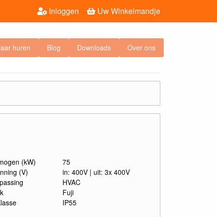
Inloggen
Uw Winkelmandje
laar huren
Blog
Downloads
Over ons
mogen (kW)
75
nning (V)
in: 400V | uit: 3x 400V
passing
HVAC
k
Fuji
Klasse
IP55