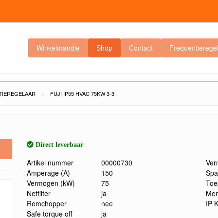
Winkelmandje
Shop
Contact
Frequentierege
TIEREGELAAR
FUJI IP55 HVAC 75KW 3-3
Direct leverbaar
Artikel nummer
00000730
Ver
Amperage (A)
150
Spa
Vermogen (kW)
75
Toe
Netfilter
ja
Mer
Remchopper
nee
IP 
Safe torque off
ja