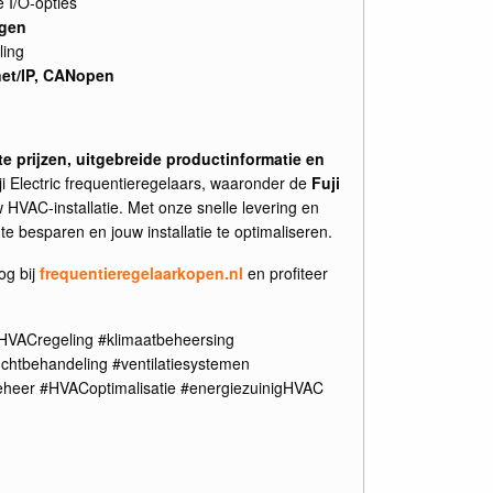
 I/O-opties
ngen
ling
net/IP, CANopen
e prijzen, uitgebreide productinformatie en
i Electric frequentieregelaars, waaronder de
Fuji
uw HVAC-installatie. Met onze snelle levering en
e besparen en jouw installatie te optimaliseren.
g bij
frequentieregelaarkopen.nl
en profiteer
HVACregeling #klimaatbeheersing
luchtbehandeling #ventilatiesystemen
heer #HVACoptimalisatie #energiezuinigHVAC