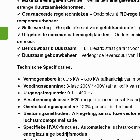
strenge duurzaamheidsnormen
.
✔
Geavanceerde regeltechnieken
– Ondersteunt
PID-regel
temperatuurbeheer
.
✔
Stille werking
– Geoptimaliseerd voor
geluidsreductie
in 
✔
Uitgebreide communicatiemogelijkheden
– Ondersteuni
en meer
.
✔
Betrouwbaar & Duurzaam
– Fuji Electric staat garant voo
✔
Duurzaam gebouwbeheer
– Verlengt de levensduur van HVA
Technische Specificaties:
Vermogensbereik:
0,75 kW – 630 kW (afhankelijk van mo
Voedingsspanning:
3-fase 200V / 400V (afhankelijk van 
Uitgangsfrequentie:
0,1 – 400 Hz
Beschermingsklasse:
IP20 (hoger optioneel beschikbaar
Overbelastingscapaciteit:
120% gedurende 1 minuut
Besturingsmethoden:
V/f-regeling, sensorloze vectorr
luchtstroomoptimalisatie
Specifieke HVAC-functies:
Automatische luchtstroomre
energiezuinige bedrijfsmodus