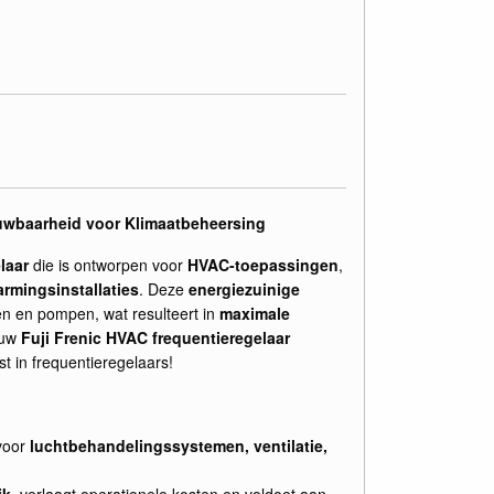
rouwbaarheid voor Klimaatbeheersing
laar
die is ontworpen voor
HVAC-toepassingen
,
rmingsinstallaties
. Deze
energiezuinige
ren en pompen, wat resulteert in
maximale
ouw
Fuji Frenic HVAC frequentieregelaar
st in frequentieregelaars!
voor
luchtbehandelingssystemen, ventilatie,
ik
, verlaagt operationele kosten en voldoet aan