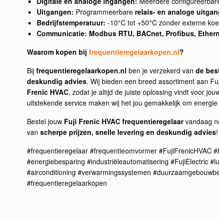
Digitale en analoge ingangen:
Meerdere configureerbare
Uitgangen:
Programmeerbare
relais- en analoge uitga
Bedrijfstemperatuur:
-10°C tot +50°C zonder externe koe
Communicatie:
Modbus RTU, BACnet, Profibus, Ether
Waarom kopen bij
frequentieregelaarkopen.nl
?
Bij
frequentieregelaarkopen.nl
ben je verzekerd van
de best
deskundig advies
. Wij bieden een breed assortiment aan Fuj
Frenic HVAC
, zodat je altijd de juiste oplossing vindt voor jo
uitstekende service maken wij het jou gemakkelijk om energie t
Bestel jouw
Fuji Frenic HVAC frequentieregelaar
vandaag no
van
scherpe prijzen, snelle levering en deskundig advies
!
#frequentieregelaar #frequentieomvormer #FujiFrenicHVAC #
#energiebesparing #industriëleautomatisering #FujiElectric #
#airconditioning #verwarmingssystemen #duurzaamgebouwbe
#frequentieregelaarkopen