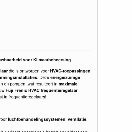
rouwbaarheid voor Klimaatbeheersing
laar
die is ontworpen voor
HVAC-toepassingen
,
rmingsinstallaties
. Deze
energiezuinige
ren en pompen, wat resulteert in
maximale
ouw
Fuji Frenic HVAC frequentieregelaar
st in frequentieregelaars!
voor
luchtbehandelingssystemen, ventilatie,
ik
, verlaagt operationele kosten en voldoet aan