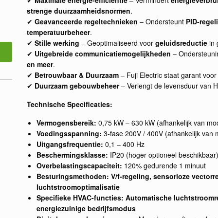
strenge duurzaamheidsnormen
.
✔
Geavanceerde regeltechnieken
– Ondersteunt
PID-regel
temperatuurbeheer
.
✔
Stille werking
– Geoptimaliseerd voor
geluidsreductie
in 
✔
Uitgebreide communicatiemogelijkheden
– Ondersteuni
en meer
.
✔
Betrouwbaar & Duurzaam
– Fuji Electric staat garant voo
✔
Duurzaam gebouwbeheer
– Verlengt de levensduur van HVA
Technische Specificaties:
Vermogensbereik:
0,75 kW – 630 kW (afhankelijk van mo
Voedingsspanning:
3-fase 200V / 400V (afhankelijk van 
Uitgangsfrequentie:
0,1 – 400 Hz
Beschermingsklasse:
IP20 (hoger optioneel beschikbaar
Overbelastingscapaciteit:
120% gedurende 1 minuut
Besturingsmethoden:
V/f-regeling, sensorloze vectorr
luchtstroomoptimalisatie
Specifieke HVAC-functies:
Automatische luchtstroomre
energiezuinige bedrijfsmodus