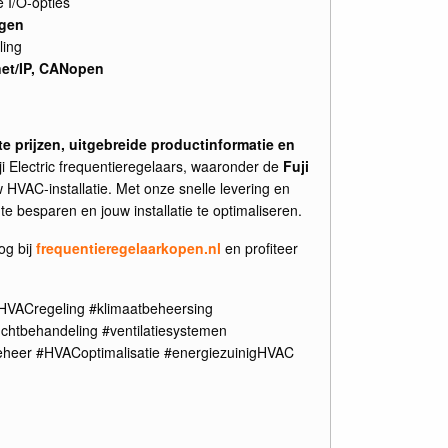
 I/O-opties
ngen
ling
net/IP, CANopen
e prijzen, uitgebreide productinformatie en
i Electric frequentieregelaars, waaronder de
Fuji
uw HVAC-installatie. Met onze snelle levering en
e besparen en jouw installatie te optimaliseren.
g bij
frequentieregelaarkopen.nl
en profiteer
HVACregeling #klimaatbeheersing
luchtbehandeling #ventilatiesystemen
heer #HVACoptimalisatie #energiezuinigHVAC