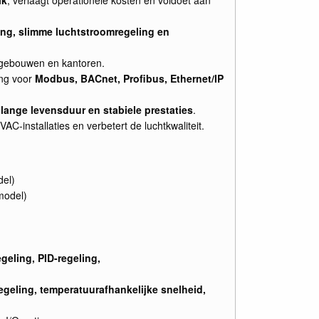
ing, slimme luchtstroomregeling en
gebouwen en kantoren.
ng voor
Modbus, BACnet, Profibus, Ethernet/IP
r
lange levensduur en stabiele prestaties
.
C-installaties en verbetert de luchtkwaliteit.
del)
model)
)
egeling, PID-regeling,
geling, temperatuurafhankelijke snelheid,