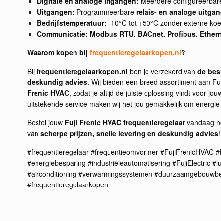
Digitale en analoge ingangen:
Meerdere configureerbare
Uitgangen:
Programmeerbare
relais- en analoge uitga
Bedrijfstemperatuur:
-10°C tot +50°C zonder externe koe
Communicatie:
Modbus RTU, BACnet, Profibus, Ether
Waarom kopen bij
frequentieregelaarkopen.nl
?
Bij
frequentieregelaarkopen.nl
ben je verzekerd van
de best
deskundig advies
. Wij bieden een breed assortiment aan Fuj
Frenic HVAC
, zodat je altijd de juiste oplossing vindt voor jo
uitstekende service maken wij het jou gemakkelijk om energie t
Bestel jouw
Fuji Frenic HVAC frequentieregelaar
vandaag no
van
scherpe prijzen, snelle levering en deskundig advies
!
#frequentieregelaar #frequentieomvormer #FujiFrenicHVAC #
#energiebesparing #industriëleautomatisering #FujiElectric #
#airconditioning #verwarmingssystemen #duurzaamgebouwbe
#frequentieregelaarkopen