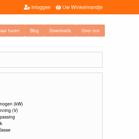
Inloggen
Uw Winkelmandje
laar huren
Blog
Downloads
Over ons
mogen (kW)
nning (V)
passing
k
Klasse