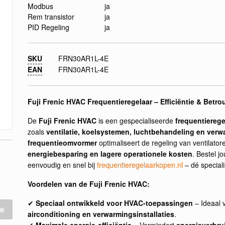
Modbus
ja
Rem transistor
ja
PID Regeling
ja
SKU
FRN30AR1L-4E
EAN
FRN30AR1L-4E
Fuji Frenic HVAC Frequentieregelaar – Efficiëntie & Bet
De
Fuji Frenic HVAC
is een gespecialiseerde
frequentierege
zoals
ventilatie, koelsystemen, luchtbehandeling en verwa
frequentieomvormer
optimaliseert de regeling van ventilato
energiebesparing en lagere operationele kosten
. Bestel j
eenvoudig en snel bij
frequentieregelaarkopen.nl
– dé speciali
Voordelen van de Fuji Frenic HVAC:
✔
Speciaal ontwikkeld voor HVAC-toepassingen
– Ideaal 
e
airconditioning en verwarmingsinstallaties
.
✔
Maximale energie-efficiëntie
– Vermindert
energieverbru