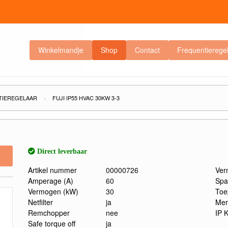
Winkelmandje
Shop
Contact
Frequentierege
TIEREGELAAR
FUJI IP55 HVAC 30KW 3-3
Direct leverbaar
Artikel nummer
00000726
Ver
Amperage (A)
60
Spa
Vermogen (kW)
30
Toe
Netfilter
ja
Mer
Remchopper
nee
IP 
Safe torque off
ja