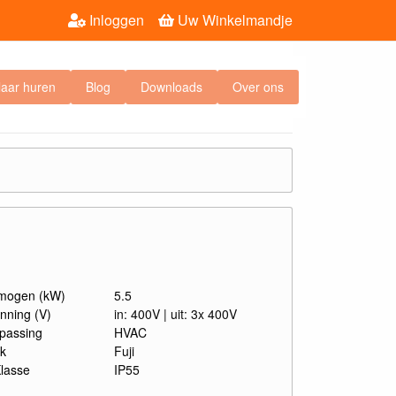
Inloggen
Uw Winkelmandje
laar huren
Blog
Downloads
Over ons
mogen (kW)
5.5
nning (V)
in: 400V | uit: 3x 400V
passing
HVAC
k
Fuji
Klasse
IP55