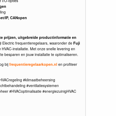
 I/O-opties
ngen
ling
net/IP, CANopen
e prijzen, uitgebreide productinformatie en
i Electric frequentieregelaars, waaronder de
Fuji
uw HVAC-installatie. Met onze snelle levering en
e besparen en jouw installatie te optimaliseren.
g bij
frequentieregelaarkopen.nl
en profiteer
HVACregeling #klimaatbeheersing
luchtbehandeling #ventilatiesystemen
heer #HVACoptimalisatie #energiezuinigHVAC