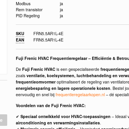
Modbus
ja
Rem transistor
ja
PID Regeling
ja
SKU
FRN5.5AR1L-4E
EAN
FRN5.5AR1L-4E
Fuji Frenic HVAC Frequentieregelaar – Efficiëntie & Bet
De
Fuji Frenic HVAC
is een gespecialiseerde
frequentierege
zoals
ventilatie, koelsystemen, luchtbehandeling en verwa
frequentieomvormer
optimaliseert de regeling van ventilato
energiebesparing en lagere operationele kosten
. Bestel j
eenvoudig en snel bij
frequentieregelaarkopen.nl
– dé speciali
Voordelen van de Fuji Frenic HVAC:
✔
Speciaal ontwikkeld voor HVAC-toepassingen
– Ideaal 
e
airconditioning en verwarmingsinstallaties
.
✔
Maximale energie-efficiëntie
– Vermindert
energieverbru