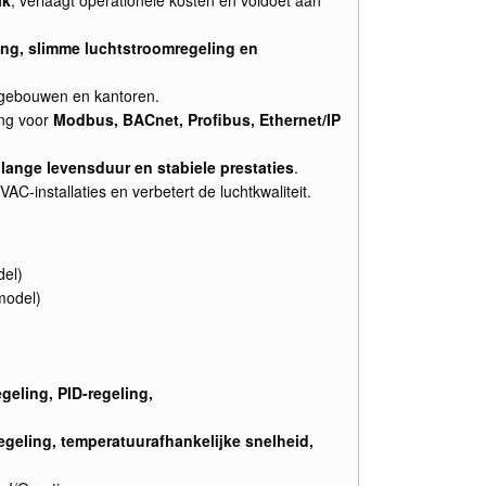
ing, slimme luchtstroomregeling en
gebouwen en kantoren.
ng voor
Modbus, BACnet, Profibus, Ethernet/IP
r
lange levensduur en stabiele prestaties
.
C-installaties en verbetert de luchtkwaliteit.
del)
model)
)
egeling, PID-regeling,
geling, temperatuurafhankelijke snelheid,