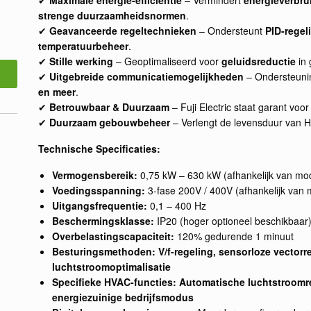
strenge duurzaamheidsnormen
.
✔
Geavanceerde regeltechnieken
– Ondersteunt
PID-regel
temperatuurbeheer
.
✔
Stille werking
– Geoptimaliseerd voor
geluidsreductie
in 
✔
Uitgebreide communicatiemogelijkheden
– Ondersteuni
en meer
.
✔
Betrouwbaar & Duurzaam
– Fuji Electric staat garant voo
✔
Duurzaam gebouwbeheer
– Verlengt de levensduur van HVA
Technische Specificaties:
Vermogensbereik:
0,75 kW – 630 kW (afhankelijk van mo
Voedingsspanning:
3-fase 200V / 400V (afhankelijk van 
Uitgangsfrequentie:
0,1 – 400 Hz
Beschermingsklasse:
IP20 (hoger optioneel beschikbaar
Overbelastingscapaciteit:
120% gedurende 1 minuut
Besturingsmethoden:
V/f-regeling, sensorloze vectorr
luchtstroomoptimalisatie
Specifieke HVAC-functies:
Automatische luchtstroomre
energiezuinige bedrijfsmodus