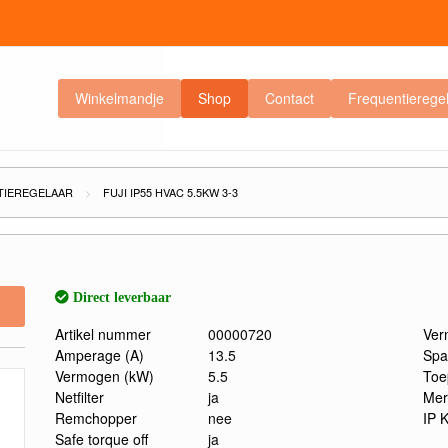
Winkelmandje
Shop
Contact
Frequentierege
TIEREGELAAR
FUJI IP55 HVAC 5.5KW 3-3
Direct leverbaar
Artikel nummer
00000720
Ver
Amperage (A)
13.5
Spa
Vermogen (kW)
5.5
Toe
Netfilter
ja
Mer
Remchopper
nee
IP 
Safe torque off
ja