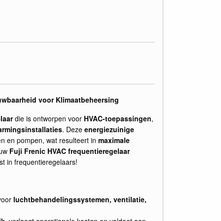
rouwbaarheid voor Klimaatbeheersing
laar
die is ontworpen voor
HVAC-toepassingen
,
rmingsinstallaties
. Deze
energiezuinige
ren en pompen, wat resulteert in
maximale
ouw
Fuji Frenic HVAC frequentieregelaar
st in frequentieregelaars!
voor
luchtbehandelingssystemen, ventilatie,
ik
, verlaagt operationele kosten en voldoet aan