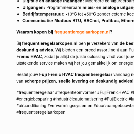
Digitale en analoge ingangen:
Meerdere configureerbare
Uitgangen:
Programmeerbare
relais- en analoge uitga
Bedrijfstemperatuur:
-10°C tot +50°C zonder externe koe
Communicatie:
Modbus RTU, BACnet, Profibus, Ether
Waarom kopen bij
frequentieregelaarkopen.nl
?
Bij
frequentieregelaarkopen.nl
ben je verzekerd van
de best
deskundig advies
. Wij bieden een breed assortiment aan Fuj
Frenic HVAC
, zodat je altijd de juiste oplossing vindt voor jo
uitstekende service maken wij het jou gemakkelijk om energie t
Bestel jouw
Fuji Frenic HVAC frequentieregelaar
vandaag no
van
scherpe prijzen, snelle levering en deskundig advies
!
#frequentieregelaar #frequentieomvormer #FujiFrenicHVAC #
#energiebesparing #industriëleautomatisering #FujiElectric #
#airconditioning #verwarmingssystemen #duurzaamgebouwbe
#frequentieregelaarkopen