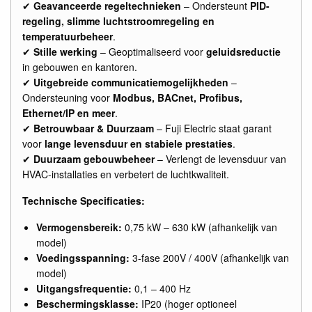
✔
Geavanceerde regeltechnieken
– Ondersteunt
PID-
regeling, slimme luchtstroomregeling en
temperatuurbeheer
.
✔
Stille werking
– Geoptimaliseerd voor
geluidsreductie
in gebouwen en kantoren.
✔
Uitgebreide communicatiemogelijkheden
–
Ondersteuning voor
Modbus, BACnet, Profibus,
Ethernet/IP en meer
.
✔
Betrouwbaar & Duurzaam
– Fuji Electric staat garant
voor
lange levensduur en stabiele prestaties
.
✔
Duurzaam gebouwbeheer
– Verlengt de levensduur van
HVAC-installaties en verbetert de luchtkwaliteit.
Technische Specificaties:
Vermogensbereik:
0,75 kW – 630 kW (afhankelijk van
model)
Voedingsspanning:
3-fase 200V / 400V (afhankelijk van
model)
Uitgangsfrequentie:
0,1 – 400 Hz
Beschermingsklasse:
IP20 (hoger optioneel