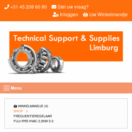
+31 45 208 60 80
Stel uw vraag?
Inloggen
Uw Winkelmandje
Menu
WINKELMANDJE (0)
SHOP
FREQUENTIEREGELAAR
FUJI IP55 HVAC 2.2KW 3-3