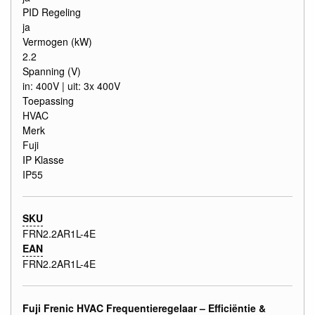
PID Regeling
ja
Vermogen (kW)
2.2
Spanning (V)
in: 400V | uit: 3x 400V
Toepassing
HVAC
Merk
Fuji
IP Klasse
IP55
SKU
FRN2.2AR1L-4E
EAN
FRN2.2AR1L-4E
Fuji Frenic HVAC Frequentieregelaar – Efficiëntie &