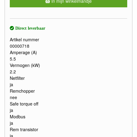
In mijn winkelmandje
Direct leverbaar
Artikel nummer
00000718
Amperage (A)
5.5
Vermogen (kW)
2.2
Netfilter
ja
Remchopper
nee
Safe torque off
ja
Modbus
ja
Rem transistor
ja