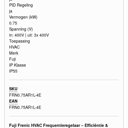
PID Regeling
ja
Vermogen (kW)
0.75
Spanning (V)
in: 400V | uit: 3x 400V
Toepassing
HVAC
Merk
Fuji
IP Klasse
IP55
SKU
FRN0.75AR1L-4E
EAN
FRN0.75AR1L-4E
Fuji Frenic HVAC Frequentieregelaar – Efficiëntie &