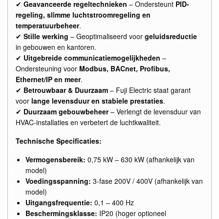
✔
Geavanceerde regeltechnieken
– Ondersteunt
PID-
regeling, slimme luchtstroomregeling en
temperatuurbeheer
.
✔
Stille werking
– Geoptimaliseerd voor
geluidsreductie
in gebouwen en kantoren.
✔
Uitgebreide communicatiemogelijkheden
–
Ondersteuning voor
Modbus, BACnet, Profibus,
Ethernet/IP en meer
.
✔
Betrouwbaar & Duurzaam
– Fuji Electric staat garant
voor
lange levensduur en stabiele prestaties
.
✔
Duurzaam gebouwbeheer
– Verlengt de levensduur van
HVAC-installaties en verbetert de luchtkwaliteit.
Technische Specificaties:
Vermogensbereik:
0,75 kW – 630 kW (afhankelijk van
model)
Voedingsspanning:
3-fase 200V / 400V (afhankelijk van
model)
Uitgangsfrequentie:
0,1 – 400 Hz
Beschermingsklasse:
IP20 (hoger optioneel