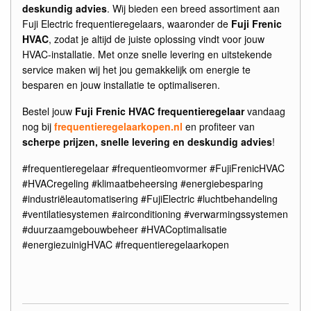
deskundig advies
. Wij bieden een breed assortiment aan
Fuji Electric frequentieregelaars, waaronder de
Fuji Frenic
HVAC
, zodat je altijd de juiste oplossing vindt voor jouw
HVAC-installatie. Met onze snelle levering en uitstekende
service maken wij het jou gemakkelijk om energie te
besparen en jouw installatie te optimaliseren.
Bestel jouw
Fuji Frenic HVAC frequentieregelaar
vandaag
nog bij
frequentieregelaarkopen.nl
en profiteer van
scherpe prijzen, snelle levering en deskundig advies
!
#frequentieregelaar #frequentieomvormer #FujiFrenicHVAC
#HVACregeling #klimaatbeheersing #energiebesparing
#industriëleautomatisering #FujiElectric #luchtbehandeling
#ventilatiesystemen #airconditioning #verwarmingssystemen
#duurzaamgebouwbeheer #HVACoptimalisatie
#energiezuinigHVAC #frequentieregelaarkopen