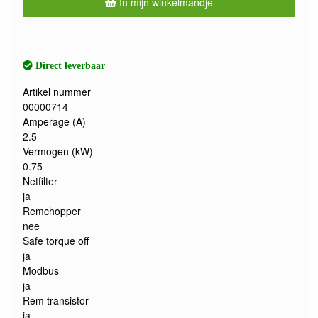
In mijn winkelmandje
Direct leverbaar
Artikel nummer
00000714
Amperage (A)
2.5
Vermogen (kW)
0.75
Netfilter
ja
Remchopper
nee
Safe torque off
ja
Modbus
ja
Rem transistor
ja