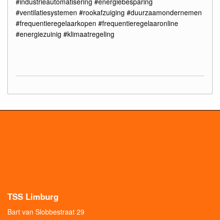
#industrieautomatisering #energiebesparing
#ventilatiesystemen #rookafzuiging #duurzaamondernemen
#frequentieregelaarkopen #frequentieregelaaronline
#energiezuinig #klimaatregeling
TSS Limburg
Bart van Slobbestraat 29