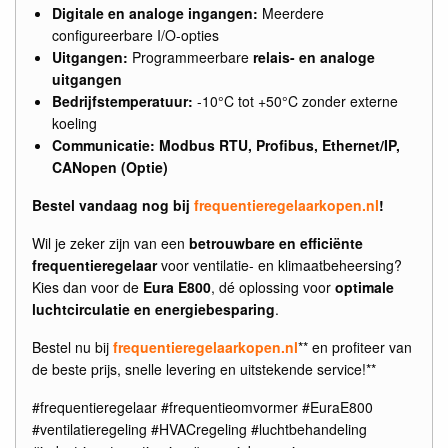
Digitale en analoge ingangen:
Meerdere
configureerbare I/O-opties
Uitgangen:
Programmeerbare
relais- en analoge
uitgangen
Bedrijfstemperatuur:
-10°C tot +50°C zonder externe
koeling
Communicatie:
Modbus RTU, Profibus, Ethernet/IP,
CANopen (Optie)
Bestel vandaag nog bij
frequentieregelaarkopen.nl
!
Wil je zeker zijn van een
betrouwbare en efficiënte
frequentieregelaar
voor ventilatie- en klimaatbeheersing?
Kies dan voor de
Eura E800
, dé oplossing voor
optimale
luchtcirculatie en energiebesparing
.
Bestel nu bij
frequentieregelaarkopen.nl
** en profiteer van
de beste prijs, snelle levering en uitstekende service!**
#frequentieregelaar #frequentieomvormer #EuraE800
#ventilatieregeling #HVACregeling #luchtbehandeling