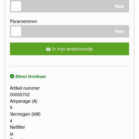
Nee
Parametreren
Nee
In mijn winkelmandje
Direct leverbaar
Artikel nummer
00000702
Amperage (A)
9
Vermogen (kW)
4
Netfilter
ja