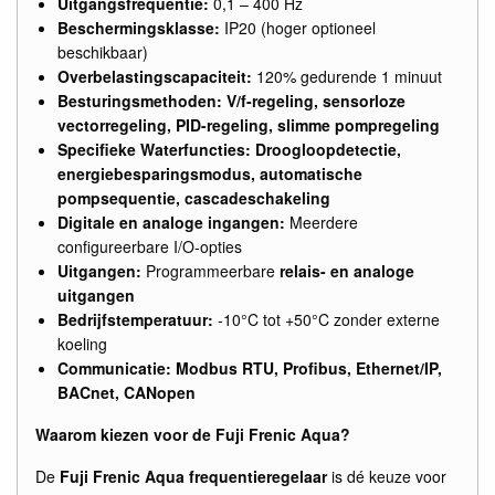
Uitgangsfrequentie:
0,1 – 400 Hz
Beschermingsklasse:
IP20 (hoger optioneel
beschikbaar)
Overbelastingscapaciteit:
120% gedurende 1 minuut
Besturingsmethoden:
V/f-regeling, sensorloze
vectorregeling, PID-regeling, slimme pompregeling
Specifieke Waterfuncties:
Droogloopdetectie,
energiebesparingsmodus, automatische
pompsequentie, cascadeschakeling
Digitale en analoge ingangen:
Meerdere
configureerbare I/O-opties
Uitgangen:
Programmeerbare
relais- en analoge
uitgangen
Bedrijfstemperatuur:
-10°C tot +50°C zonder externe
koeling
Communicatie:
Modbus RTU, Profibus, Ethernet/IP,
BACnet, CANopen
Waarom kiezen voor de Fuji Frenic Aqua?
De
Fuji Frenic Aqua frequentieregelaar
is dé keuze voor