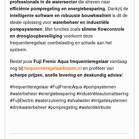
professionals in de watersector
die streven naar
efficiënte pompregeling en energiebesparing
. Dankzij de
intelligente software en robuuste bouwkwaliteit
is dit de
ideale oplossing voor
waterbeheer en industriële
pompsystemen
. Met functies zoals
slimme flowcontrole
en droogloopbeveiliging
voorkomt deze
frequentieregelaar overbelasting en schade aan het
systeem.
Bestel jouw
Fuji Frenic Aqua frequentieregelaar
vandaag
nog bij
frequentieregelaarkopen.nl
en profiteer van
scherpe prijzen, snelle levering en deskundig advies
!
#frequentieregelaar #FujiFrenicAqua #pompsystemen
#waterbeheer #energiebesparing #industriëleautomatisering
#FujiElectric #waterzuivering #afvalwater #irrigatiesystemen
#drinkwaterbeheer #pompregeling #waterdistributie