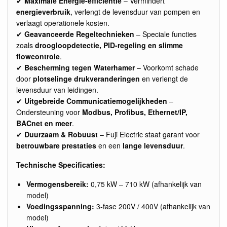
✔
Maximale Energie-efficiëntie
– Vermindert
energieverbruik
, verlengt de levensduur van pompen en
verlaagt operationele kosten.
✔
Geavanceerde Regeltechnieken
– Speciale functies
zoals
droogloopdetectie, PID-regeling en slimme
flowcontrole
.
✔
Bescherming tegen Waterhamer
– Voorkomt schade
door
plotselinge drukveranderingen
en verlengt de
levensduur van leidingen.
✔
Uitgebreide Communicatiemogelijkheden
–
Ondersteuning voor
Modbus, Profibus, Ethernet/IP,
BACnet en meer
.
✔
Duurzaam & Robuust
– Fuji Electric staat garant voor
betrouwbare prestaties
en een
lange levensduur
.
Technische Specificaties:
Vermogensbereik:
0,75 kW – 710 kW (afhankelijk van
model)
Voedingsspanning:
3-fase 200V / 400V (afhankelijk van
model)