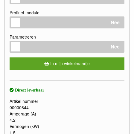
Profinet module
Nee
Parametreren
Nee
In mijn winkelmandje
Direct leverbaar
Artikel nummer
00000644
Amperage (A)
4.2
Vermogen (kW)
1.5