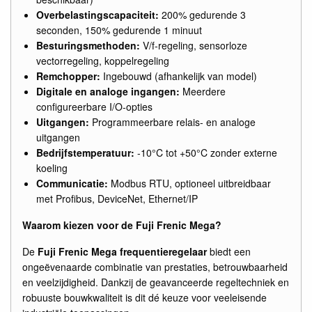
Overbelastingscapaciteit:
200% gedurende 3
seconden, 150% gedurende 1 minuut
Besturingsmethoden:
V/f-regeling, sensorloze
vectorregeling, koppelregeling
Remchopper:
Ingebouwd (afhankelijk van model)
Digitale en analoge ingangen:
Meerdere
configureerbare I/O-opties
Uitgangen:
Programmeerbare relais- en analoge
uitgangen
Bedrijfstemperatuur:
-10°C tot +50°C zonder externe
koeling
Communicatie:
Modbus RTU, optioneel uitbreidbaar
met Profibus, DeviceNet, Ethernet/IP
Waarom kiezen voor de Fuji Frenic Mega?
De
Fuji Frenic Mega frequentieregelaar
biedt een
ongeëvenaarde combinatie van prestaties, betrouwbaarheid
en veelzijdigheid. Dankzij de geavanceerde regeltechniek en
robuuste bouwkwaliteit is dit dé keuze voor veeleisende