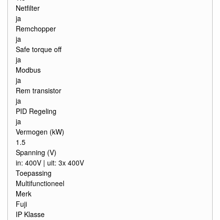
Netfilter
ja
Remchopper
ja
Safe torque off
ja
Modbus
ja
Rem transistor
ja
PID Regeling
ja
Vermogen (kW)
1.5
Spanning (V)
in: 400V | uit: 3x 400V
Toepassing
Multifunctioneel
Merk
Fuji
IP Klasse