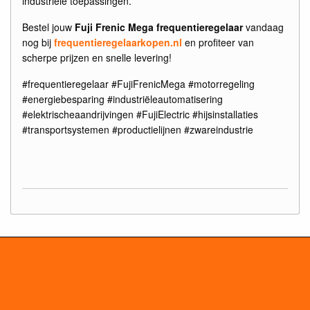
industriële toepassingen.
Bestel jouw
Fuji Frenic Mega frequentieregelaar
vandaag
nog bij
frequentieregelaarkopen.nl
en profiteer van
scherpe prijzen en snelle levering!
#frequentieregelaar #FujiFrenicMega #motorregeling
#energiebesparing #industriëleautomatisering
#elektrischeaandrijvingen #FujiElectric #hijsinstallaties
#transportsystemen #productielijnen #zwareindustrie