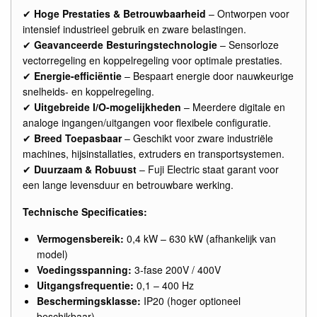
✔
Hoge Prestaties & Betrouwbaarheid
– Ontworpen voor
intensief industrieel gebruik en zware belastingen.
✔
Geavanceerde Besturingstechnologie
– Sensorloze
vectorregeling en koppelregeling voor optimale prestaties.
✔
Energie-efficiëntie
– Bespaart energie door nauwkeurige
snelheids- en koppelregeling.
✔
Uitgebreide I/O-mogelijkheden
– Meerdere digitale en
analoge ingangen/uitgangen voor flexibele configuratie.
✔
Breed Toepasbaar
– Geschikt voor zware industriële
machines, hijsinstallaties, extruders en transportsystemen.
✔
Duurzaam & Robuust
– Fuji Electric staat garant voor
een lange levensduur en betrouwbare werking.
Technische Specificaties:
Vermogensbereik:
0,4 kW – 630 kW (afhankelijk van
model)
Voedingsspanning:
3-fase 200V / 400V
Uitgangsfrequentie:
0,1 – 400 Hz
Beschermingsklasse:
IP20 (hoger optioneel
beschikbaar)