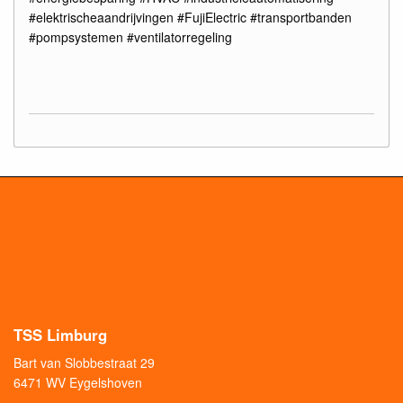
#elektrischeaandrijvingen #FujiElectric #transportbanden
#pompsystemen #ventilatorregeling
TSS Limburg
Bart van Slobbestraat 29
6471 WV Eygelshoven