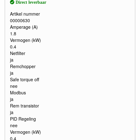
Direct leverbaar
Artikel nummer
00000630
Amperage (A)
1.8
Vermogen (kW)
0.4
Netfilter
ja
Remchopper
ja
Safe torque off
nee
Modbus
ja
Rem transistor
ja
PID Regeling
nee
Vermogen (kW)
0.4