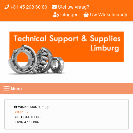
+31 45 208 60 80
Stel uw vraag?
Inloggen
Uw Winkelmandje
Menu
WINKELMANDJE (0)
SHOP
SOFT STARTERS
3RW4047-1TB04