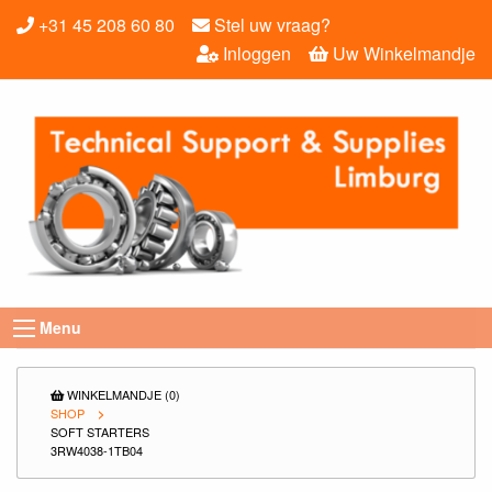
+31 45 208 60 80
Stel uw vraag?
Inloggen
Uw Winkelmandje
Menu
WINKELMANDJE (0)
SHOP
SOFT STARTERS
3RW4038-1TB04