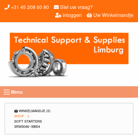
+31 45 208 60 80
Stel uw vraag?
Inloggen
Uw Winkelmandje
Menu
WINKELMANDJE (0)
SHOP
SOFT STARTERS
3RW3046-1BB04