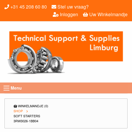
+31 45 208 60 80
Stel uw vraag?
Inloggen
Uw Winkelmandje
Menu
WINKELMANDJE (0)
SHOP
SOFT STARTERS
3RW3026-1BB04