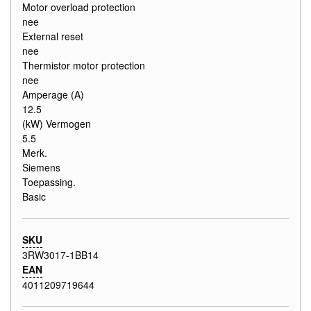
Motor overload protection
nee
External reset
nee
Thermistor motor protection
nee
Amperage (A)
12.5
(kW) Vermogen
5.5
Merk.
Siemens
Toepassing.
Basic
SKU
3RW3017-1BB14
EAN
4011209719644