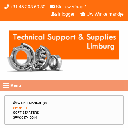
+31 45 208 60 80
Stel uw vraag?
Inloggen
Uw Winkelmandje
Menu
WINKELMANDJE (0)
SHOP
SOFT STARTERS
3RW3017-1BB14