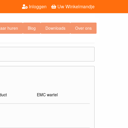
Inloggen
Uw Winkelmandje
laar huren
Blog
Downloads
Over ons
duct
EMC wartel