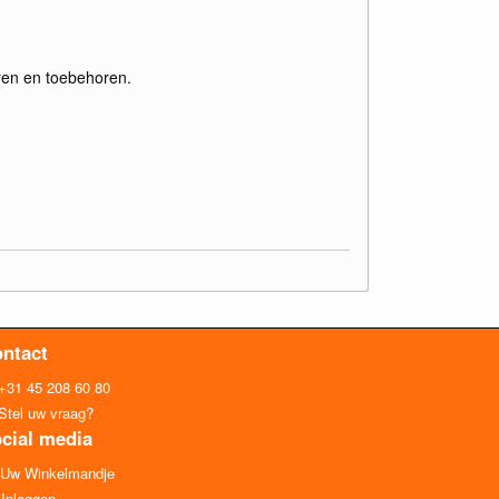
ren en toebehoren.
ntact
+31 45 208 60 80
Stel uw vraag?
cial media
Uw Winkelmandje
Inloggen