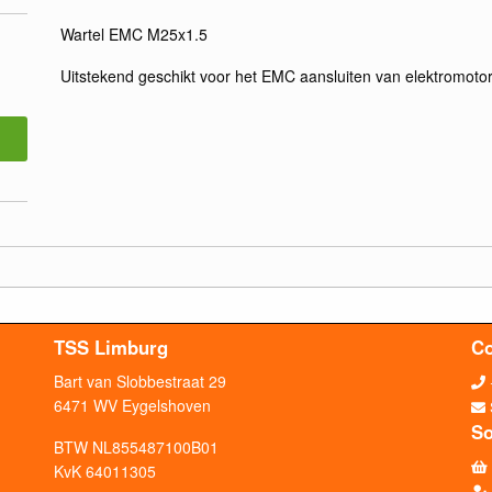
Wartel EMC M25x1.5
Uitstekend geschikt voor het EMC aansluiten van elektromoto
TSS Limburg
Co
Bart van Slobbestraat 29
6471 WV Eygelshoven
So
BTW NL855487100B01
KvK 64011305